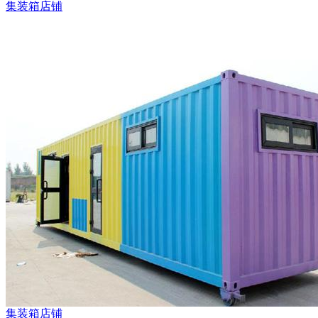
集装箱店铺
集装箱店铺