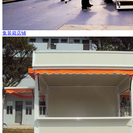
集装箱店铺