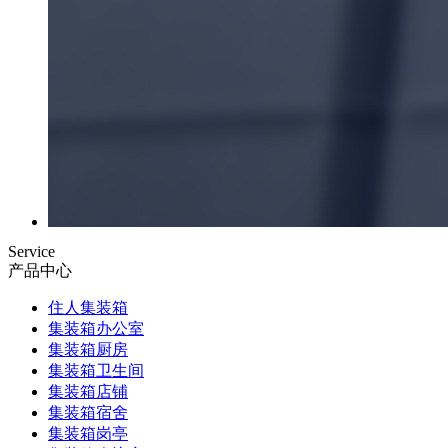
Service
产品中心
住人集装箱
集装箱办公室
集装箱厨房
集装箱卫生间
集装箱店铺
集装箱宿舍
集装箱岗亭