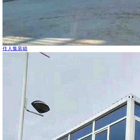
住人集装箱