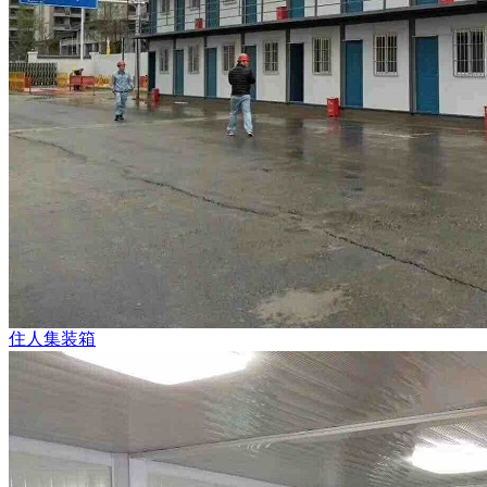
住人集装箱