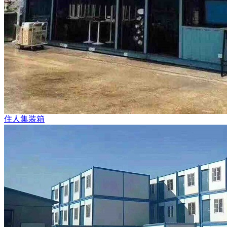
住人集装箱