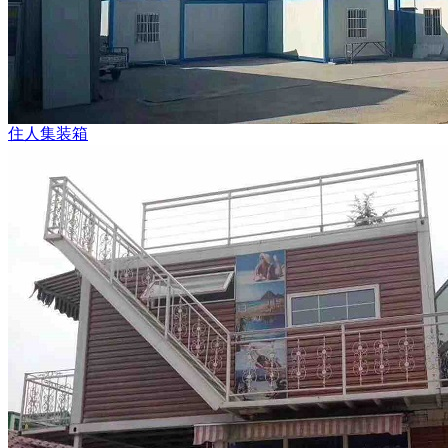
住人集装箱