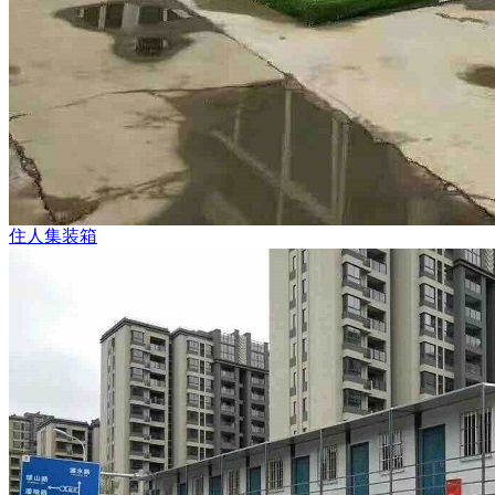
住人集装箱