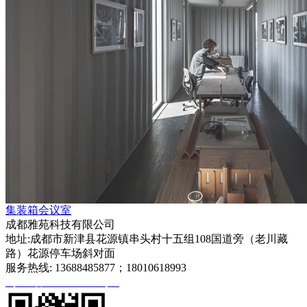
集装箱会议室
成都雅苑科技有限公司
地址:成都市新津县花源镇串头村十五组108国道旁（老川藏
路）花源停车场斜对面
服务热线: 13688485877；18010618993
蜀ICP备2020027540号-1