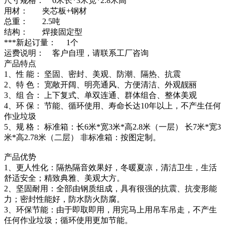
尺寸规格： 6米长*3米宽*2.8米高
用材： 夹芯板+钢材
总重： 2.5吨
结构： 焊接固定型
***新起订量： 1个
运费说明： 客户自理，请联系工厂咨询
产品特点
1、性 能： 坚固、密封、美观、防潮、隔热、抗震
2、特 色： 宽敞开阔、明亮通风、方便清洁、外观靓丽
3、组 合： 上下复式、单双连通、群体组合、整体美观
4、环 保： 节能、循环使用、寿命长达10年以上，不产生任何
作业垃圾
5、规 格： 标准箱：长6米*宽3米*高2.8米（一层） 长7米*宽3
米*高2.78米（二层） 非标准箱：按图定制。
产品优势
1、更人性化：隔热隔音效果好，冬暖夏凉，清洁卫生，生活
舒适安全；精致典雅、美观大方。
2、坚固耐用：全部由钢质组成，具有很强的抗震、抗变形能
力；密封性能好，防水防火防腐。
3、环保节能：由于即取即用，用完马上用吊车吊走，不产生
任何作业垃圾；循环使用更加节能。