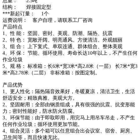
总重： 2.5吨
结构： 焊接固定型
***新起订量： 1个
运费说明： 客户自理，请联系工厂咨询
产品特点
1、性 能： 坚固、密封、美观、防潮、隔热、抗震
2、特 色： 宽敞开阔、明亮通风、方便清洁、外观靓丽
3、组 合： 上下复式、单双连通、群体组合、整体美观
4、环 保： 节能、循环使用、寿命长达10年以上，不产生任何
作业垃圾
5、规 格： 标准箱：长6米*宽3米*高2.8米（一层） 长7米*宽3
米*高2.78米（二层） 非标准箱：按图定制。
产品优势
1、更人性化：隔热隔音效果好，冬暖夏凉，清洁卫生，生活
舒适安全；精致典雅、美观大方。
2、坚固耐用：全部由钢质组成，具有很强的抗震、抗变形能
力；密封性能好，防水防火防腐。
3、环保节能：由于即取即用，用完马上用吊车吊走，不产生
任何作业垃圾；循环使用更加节能。
4、组合灵活：多个箱可以任意组合出会议室、宿舍、厨房、
卫生间等，而且快速无比。