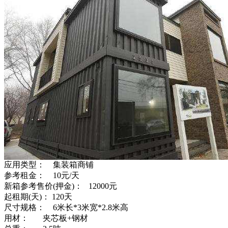
应用类型： 集装箱商铺
参考租金： 10元/天
新箱参考售价(押金)： 12000元
起租期(天)： 120天
尺寸规格： 6米长*3米宽*2.8米高
用材： 夹芯板+钢材