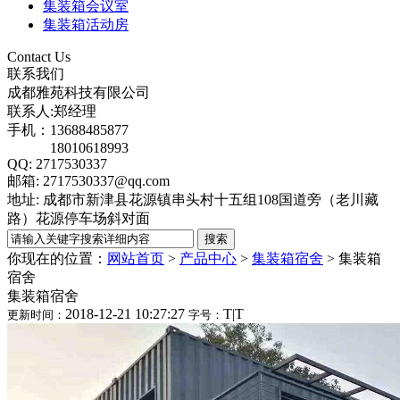
集装箱会议室
集装箱活动房
Contact Us
联系我们
成都雅苑科技有限公司
联系人:郑经理
手机：13688485877
18010618993
QQ: 2717530337
邮箱: 2717530337@qq.com
地址: 成都市新津县花源镇串头村十五组108国道旁（老川藏
路）花源停车场斜对面
你现在的位置：
网站首页
>
产品中心
>
集装箱宿舍
>
集装箱
宿舍
集装箱宿舍
2018-12-21 10:27:27
T
|
T
更新时间：
字号：