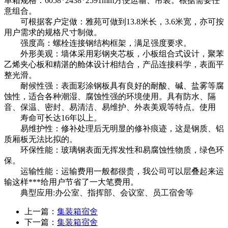
单箱规格：6058*2438*2591mm方便运输、吊装。根据需要任
意组合。
可根据客户定做：雅苑可做到13.8米长，3.6米宽，亦可按
用户需求的规格尺寸制做。
强度高：螺栓连接钢结构框架，满足强度要求。
外形美观：墙体采用彩钢夹芯板，小板组合式设计，聚苯
乙烯夹心板和精湛的舱体设计相结合，产品连接科学，表面平
整光滑。
耐候性强：表面彩涂钢板具有良好的耐酸、碱、盐雾等腐
蚀性，适合各种潮湿、腐蚀性强的环境使用。具有防水、隔
音、保温、密封、易清洁、易维护、外表美观等特点。使用
寿命可长达16年以上。
易维护性：修补处理后无明显的修补痕迹，这是钢质、铝
质厢板无法比拟的。
环保性能：玻璃钢表面无挥发性和易腐蚀性物质，绿色环
保。
运输性能：运输费用一般都很贵，我公司可以层叠起来运
输这样***给用户节省了一大笔费用。
典型应用:办公室、指挥部、会议室、员工宿舍等
上一篇：
集装箱宿舍
下一篇：
集装箱宿舍