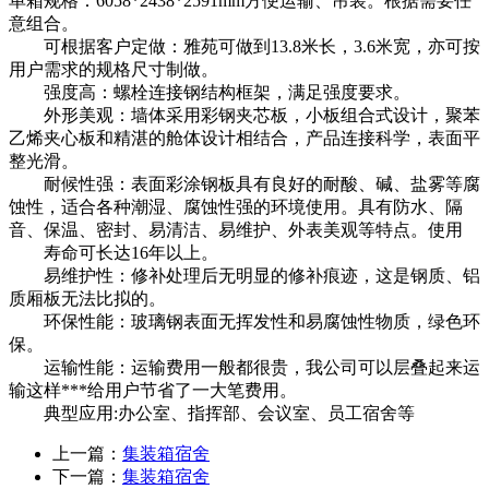
单箱规格：6058*2438*2591mm方便运输、吊装。根据需要任
意组合。
可根据客户定做：雅苑可做到13.8米长，3.6米宽，亦可按
用户需求的规格尺寸制做。
强度高：螺栓连接钢结构框架，满足强度要求。
外形美观：墙体采用彩钢夹芯板，小板组合式设计，聚苯
乙烯夹心板和精湛的舱体设计相结合，产品连接科学，表面平
整光滑。
耐候性强：表面彩涂钢板具有良好的耐酸、碱、盐雾等腐
蚀性，适合各种潮湿、腐蚀性强的环境使用。具有防水、隔
音、保温、密封、易清洁、易维护、外表美观等特点。使用
寿命可长达16年以上。
易维护性：修补处理后无明显的修补痕迹，这是钢质、铝
质厢板无法比拟的。
环保性能：玻璃钢表面无挥发性和易腐蚀性物质，绿色环
保。
运输性能：运输费用一般都很贵，我公司可以层叠起来运
输这样***给用户节省了一大笔费用。
典型应用:办公室、指挥部、会议室、员工宿舍等
上一篇：
集装箱宿舍
下一篇：
集装箱宿舍