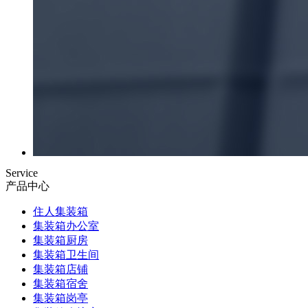
Service
产品中心
住人集装箱
集装箱办公室
集装箱厨房
集装箱卫生间
集装箱店铺
集装箱宿舍
集装箱岗亭