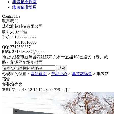
集装箱会议室
集装箱活动房
Contact Us
联系我们
成都雅苑科技有限公司
联系人:郑经理
手机：13688485877
18010618993
QQ: 2717530337
邮箱: 2717530337@qq.com
地址: 成都市新津县花源镇串头村十五组108国道旁（老川藏
路）花源停车场斜对面
你现在的位置：
网站首页
>
产品中心
>
集装箱宿舍
>
集装箱
宿舍
集装箱宿舍
2018-12-14 14:28:06
T
|
T
更新时间：
字号：