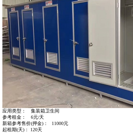
应用类型： 集装箱卫生间
参考租金： 6元/天
新箱参考售价(押金)： 11000元
起租期(天)： 120天