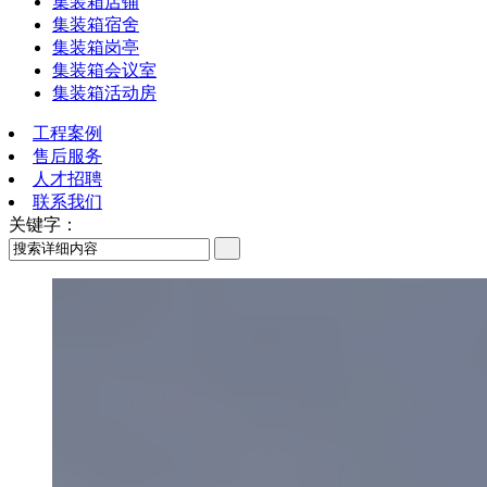
集装箱店铺
集装箱宿舍
集装箱岗亭
集装箱会议室
集装箱活动房
工程案例
售后服务
人才招聘
联系我们
关键字：