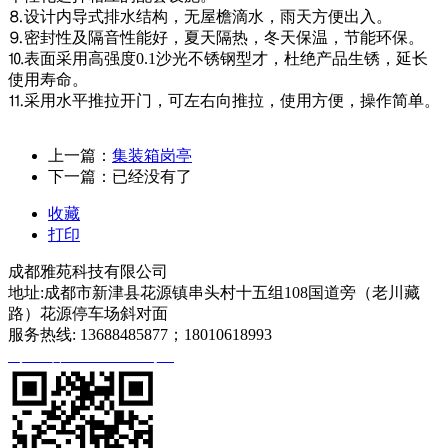
⒏设计内导式排水结构，无屋檐滴水，雨天方便出入。
⒐密封性及隔音性能好，夏天隔热，冬天保温，节能环保。
⒑表面采用高强度0.1沙光不锈钢型才，杜绝产品生锈，延长
使用寿命。
⒒采用水平推拉开门，可左右向推拉，使用方便，操作简单。
上一篇：
集装箱岗亭
下一篇：已经没有了
收藏
打印
成都雅苑科技有限公司
地址:成都市新津县花源镇串头村十五组108国道旁（老川藏
路）花源停车场斜对面
服务热线: 13688485877；18010618993
蜀ICP备2020027540号-1