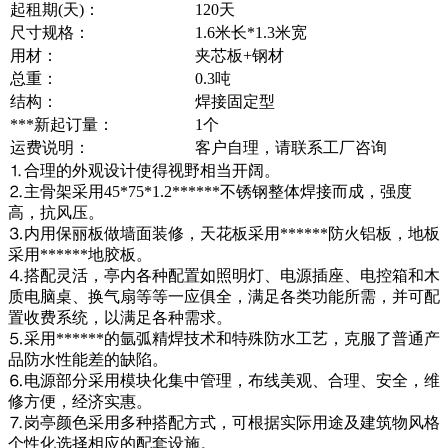
起租期(天)：
120天
尺寸规格：
1.6米长*1.3米宽
用材：
夹芯板+钢材
总重：
0.3吨
结构：
焊接固定型
***新起订量：
1个
运费说明：
客户自理，请联系工厂咨询
⒈合理的外观设计使得视野相当开阔。
⒉主骨架采用45*75*1.2******不锈钢整体焊接而成，强度
高，抗风压。
⒊内用保丽板做墙面装修，天花板采用******防火铝板，地板
采用******地胶板。
⒋搭配灵活，亭内各种配置如照明灯、电源插座、电控箱和木
质电脑桌、换气扇等等一应俱全，满足各类功能所需，并可配
置收费系统，以满足各种需求。
⒌采用******的氩弧精焊技术和特殊防水工艺，克服了普通产
品防水性能差的缺陷。
⒍电源部分采用模块化集中管理，布线美观、合理、安全，维
修方便，经济实惠。
⒎岗亭颜色采用多种搭配方式，可根据实际用途及建筑物风格
个性化选择相应的配套设施。