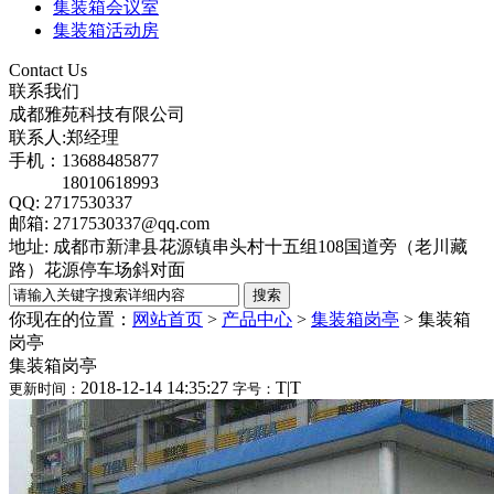
集装箱会议室
集装箱活动房
Contact Us
联系我们
成都雅苑科技有限公司
联系人:郑经理
手机：13688485877
18010618993
QQ: 2717530337
邮箱: 2717530337@qq.com
地址: 成都市新津县花源镇串头村十五组108国道旁（老川藏
路）花源停车场斜对面
你现在的位置：
网站首页
>
产品中心
>
集装箱岗亭
>
集装箱
岗亭
集装箱岗亭
2018-12-14 14:35:27
T
|
T
更新时间：
字号：