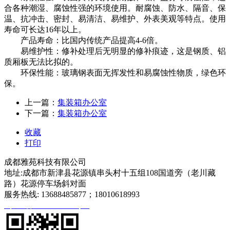
合各种潮湿、腐蚀性强的环境使用。耐腐蚀、防水、隔音、保
温、抗冲击、密封、易清洁、易维护、外表美观等特点。使用
寿命可长达16年以上。
产品寿命：比国内传统产品提高4-6倍。
易维护性：修补处理后无明显的修补痕迹，这是钢质、铝
质厢板无法比拟的。
环保性能：玻璃钢表面无挥发性和易腐蚀性物质，绿色环
保。
上一篇：
集装箱办公室
下一篇：
集装箱办公室
收藏
打印
成都雅苑科技有限公司
地址:成都市新津县花源镇串头村十五组108国道旁（老川藏
路）花源停车场斜对面
服务热线: 13688485877；18010618993
蜀ICP备2020027540号-1