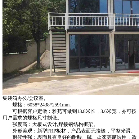
集装箱办公/会议室。
规格：6058*2438*2591mm。
可根据客户定做：雅苑可做到13.8米长，3.6米宽，亦可按
用户需求的规格尺寸制做。
强度高：大板式设计,焊接钢结构框架。
外形美观：新型FRP板材，产品表面无接缝，平整光滑。
耐候性强：表面具有良好的耐酸、碱、盐雾等腐蚀性，适