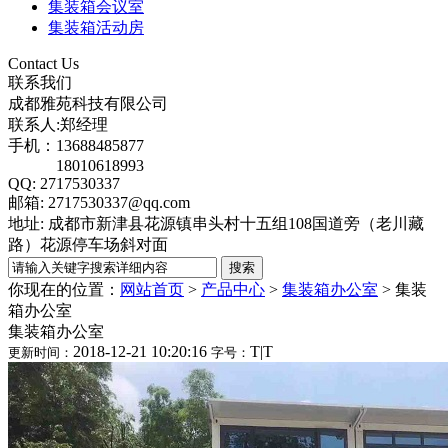
集装箱会议室
集装箱活动房
Contact Us
联系我们
成都雅苑科技有限公司
联系人:郑经理
手机：13688485877
18010618993
QQ: 2717530337
邮箱: 2717530337@qq.com
地址: 成都市新津县花源镇串头村十五组108国道旁（老川藏
路）花源停车场斜对面
你现在的位置：
网站首页
>
产品中心
>
集装箱办公室
>
集装
箱办公室
集装箱办公室
2018-12-21 10:20:16
T
|
T
更新时间：
字号：