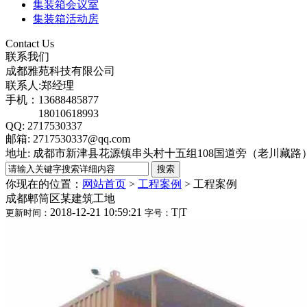
集装箱会议室
集装箱活动房
Contact Us
联系我们
成都雅苑科技有限公司
联系人:郑经理
手机：13688485877
18010618993
QQ: 2717530337
邮箱: 2717530337@qq.com
地址: 成都市新津县花源镇串头村十五组108国道旁（老川藏
你现在的位置：
网站首页
>
工程案例
>
工程案例
成都郫筒区某建筑工地
2018-12-21 10:59:21
T
|
T
更新时间：
字号：