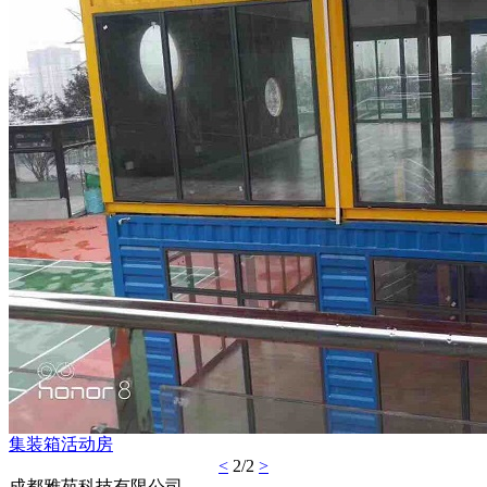
集装箱活动房
<
2/2
>
成都雅苑科技有限公司